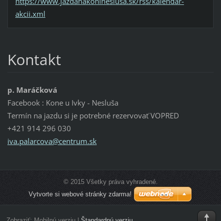
https://www.jazdanakonineslusa.sk/rss/kalendar-
akcii.xml
Kontakt
p. Maráčková
Facebook : Kone u Ivky - Nesluša
Termín na jazdu si je potrebné rezervovať VOPRED
+421 914 296 030
iva.pala
rcova@ce
ntrum.sk
© 2015 Všetky práva vyhradené.
Vytvorte si webové stránky zdarma!
Zobraziť:
Mobilnú verziu
|
Štandardnú verziu