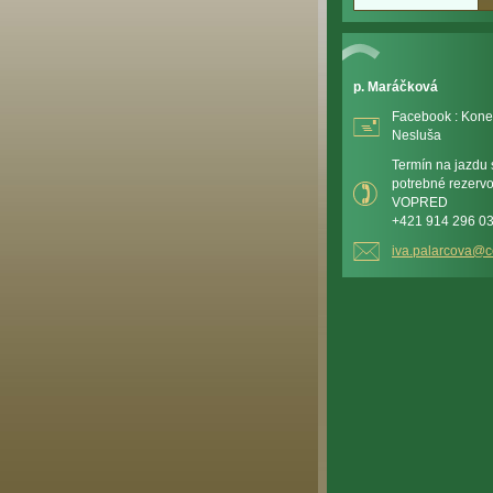
p. Maráčková
Facebook : Kone 
Nesluša
Termín na jazdu s
potrebné rezerv
VOPRED
+421 914 296 0
iva.pala
rcova@c