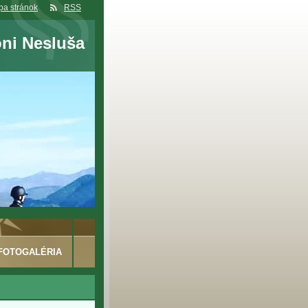
a stránok
RSS
oni Nesluša
FOTOGALÉRIA