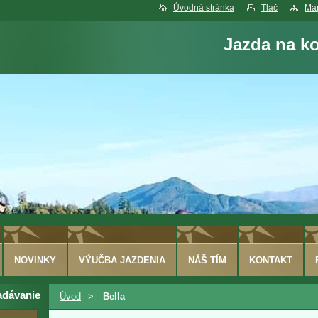
Úvodná stránka
Tlač
Map
Jazda na k
NOVINKY
VÝUČBA JAZDENIA
NÁŠ TÍM
KONTAKT
adávanie
Úvod
>
Bella