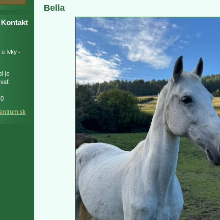
Bella
Kontakt
u Ivky -
i je
ovať
30
e
ntrum.sk