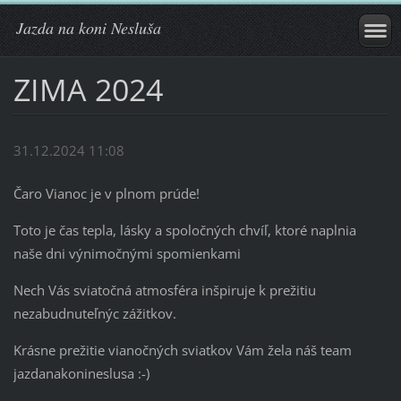
Jazda na koni Nesluša
ZIMA 2024
31.12.2024 11:08
Čaro Vianoc je v plnom prúde!
Toto je čas tepla, lásky a spoločných chvíľ, ktoré naplnia
naše dni výnimočnými spomienkami
Nech Vás sviatočná atmosféra inšpiruje k prežitiu
nezabudnuteľnýc zážitkov.
Krásne prežitie vianočných sviatkov Vám žela náš team
jazdanakonineslusa :-)