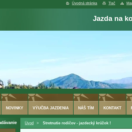
Úvodná stránka
Tlač
Map
Jazda na k
NOVINKY
VÝUČBA JAZDENIA
NÁŠ TÍM
KONTAKT
adávanie
Úvod
>
Stretnutie rodičov - jazdecký krúžok !