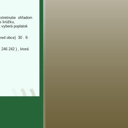
stretnutie ohľadom
s krúžku,
a vyberá poplatok
red obce) 30 . 9.
6 242 ) , ktorá