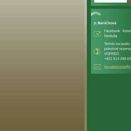
p. Maráčková
Facebook : Kone 
Nesluša
Termín na jazdu s
potrebné rezerv
VOPRED
+421 914 296 0
iva.pala
rcova@c