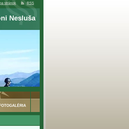
a stránok
RSS
oni Nesluša
FOTOGALÉRIA