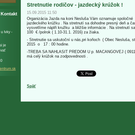
Stretnutie rodičov - jazdecký krúžok !
15.09.2015 11:50
Kontakt
Organizácia Jazda na koni Nesluša Vám oznamuje spoločné 
jazdeckého krúžku . Na stretnutí sa dohodne presný deň a ča
vysvetlíme náplň kružku a bližšie informácie . Na stretnutí s
u Ivky -
100 € /polrok ( 1.10-31.1. 2016) za žiaka.
- Stretnutie sa uskutoční u nás,pri koňoch ( Obec Nesluša, st
2015 o 17 : 00 hodine.
i je
ovať
-TREBA SA NAHLASIT PREDOM U p. MACANGOVEJ ( 0911 24
má celý krúžok na zodpovednosti .
30
e
ntrum.sk
Späť