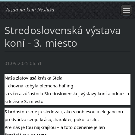
Jazda na koni Nesluša
Stredoslovenská výstava
koní - 3. miesto
01.09.2025 06:51
Naša zlatovlasá kráska Stela
– chovná kobyla plemena hafling –
sa
včera zúčastnila Stredoslovenskej výstavy koní a odniesla
si krásne 3. miesto!
S hrdosťou sme ju sledovali, ako s noblesou a eleganciou
predvádza svoju krásu,charakter, pokoj a silu.
Pre nás je tou najkrajšou – a toto ocenenie je len
čerešničkou na torte
.