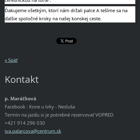
Ďakujeme všetkým, ktorí nám držali palce A tešíme sa na
ďalšie spoločné kroky na našej konskej ceste.
« Späť
Kontakt
p. Maráčková
Facebook : Kone u Ivky - Nesluša
Termín na jazdu si je potrebné rezervovať VOPRED
+421 914 296 030
iva.pala
rcova@ce
ntrum.sk