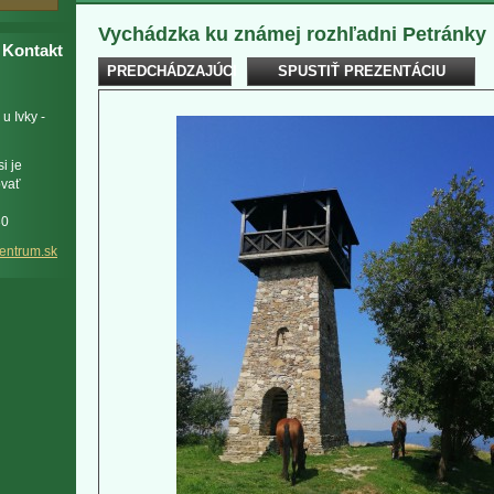
Vychádzka ku známej rozhľadni Petránky
Kontakt
PREDCHÁDZAJÚCI
SPUSTIŤ PREZENTÁCIU
u Ivky -
i je
ovať
30
e
ntrum.sk