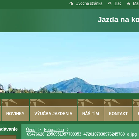
Úvodná stránka
Tlač
Map
Jazda na k
NOVINKY
VÝUČBA JAZDENIA
NÁŠ TÍM
KONTAKT
adávanie
Úvod
>
Fotogaléria
>
69476628_2956951957709353_4720107038976245760_o.jpg