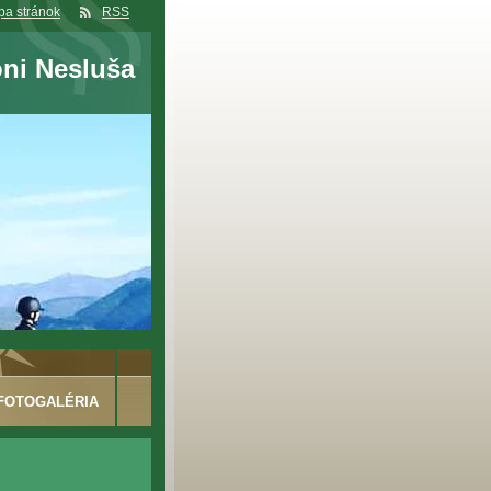
a stránok
RSS
oni Nesluša
FOTOGALÉRIA