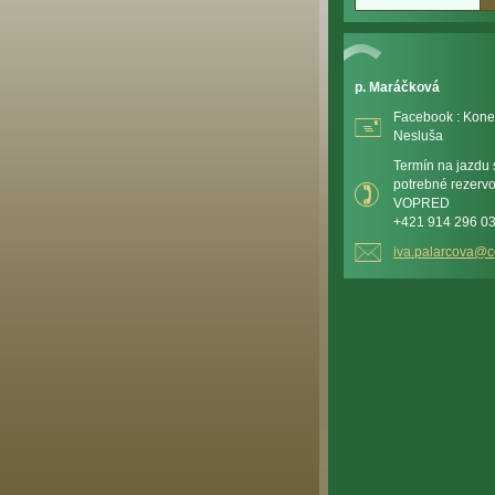
p. Maráčková
Facebook : Kone 
Nesluša
Termín na jazdu s
potrebné rezerv
VOPRED
+421 914 296 0
iva.pala
rcova@c