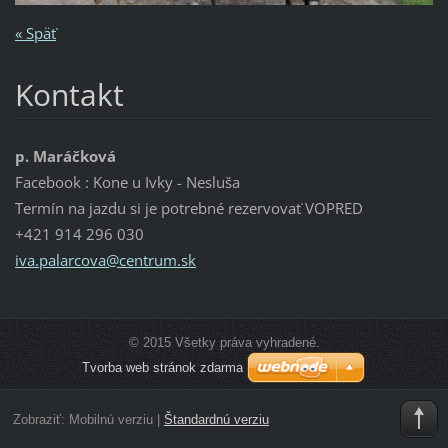
« Späť
Kontakt
p. Maráčková
Facebook : Kone u Ivky - Nesluša
Termín na jazdu si je potrebné rezervovať VOPRED
+421 914 296 030
iva.pala
rcova@ce
ntrum.sk
© 2015 Všetky práva vyhradené.
Tvorba web stránok zdarma
Zobraziť:
Mobilnú verziu
|
Štandardnú verziu